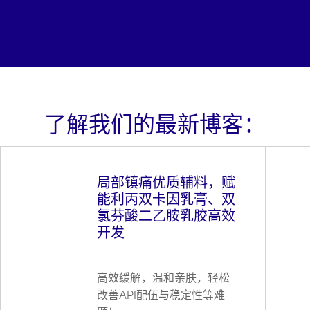
了解我们的最新博客：
局部镇痛优质辅料，赋
能利丙双卡因乳膏、双
氯芬酸二乙胺乳胶高效
开发
高效缓解，温和亲肤，轻松
改善API配伍与稳定性等难