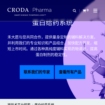
SKIP
SKIP
TO
TO
0
Open Search
查看购物车
Open N
CONTENT
MENU
SMART SCIENCE TO IMPROVE LIVES™
蛋白给药系统
禾大愿与您共同合作，提供量身定制的辅料解决方案，
并利用我们的专业知识和产品组合，加快配方开发，缩
短上市时间。通过各种高纯度辅料实现药物递送，提高
蛋白制剂的稳定性。
联系我们的专家
查看所有产品
按技术平台探索
蛋白给药系统