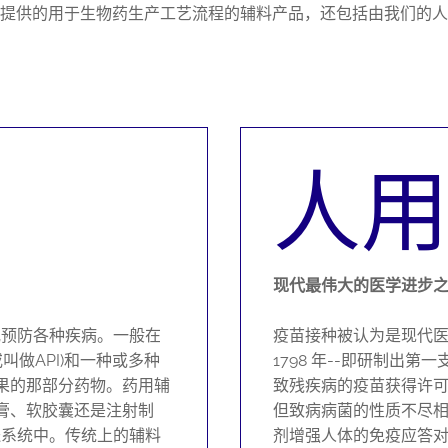
提供的用于生物药生产工艺流程的辅料产品，还包括由我们的人
人
现代最伟大的医学进步
或预防各种疾病。一般在
疫苗接种被认为是现代
叫做API)和一种或多种
1798 年--即研制出
效果的那部分药物。药用辅
致残疾病的疫苗获得许
乳膏、软胶囊还是注射制
但致病病菌的性质不尽
送系统中。传统上的辅料
剂增强人体的免疫应答