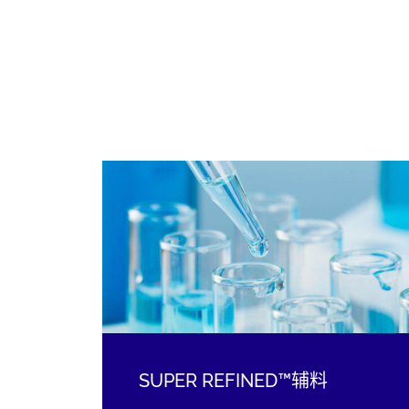
SUPER REFINED™辅料