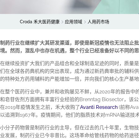
Croda 禾大医药健康
应用领域
人用药市场
制药行业在继续扩大其研发渠道，即使是新冠疫情也无法阻止批
境。然而，混乱中也存在机遇，整个行业已经准备好以不同的思
在继续投资扩大我们的产品组合和全球制造足迹的同时，质量是
们在全球各药典机构的突出表现，成为通过新药典审批的辅料供
的特种处方药用辅料的产能增加一倍，并向我们的核心生产基地
在整个医药行业中，兼并和收购屡见不鲜，从2020年的报告中
和皂苷佐剂方面拥有丰富行业经验的Brenntag Biosec
在2019年疫情发生之前，禾大收购了
Avanti Research
(前称Av
以追溯到1967年。疫情期间，他们的脂质技术对mRNA输
小分子药物曾是制药行业的主导，但在过去的几十年里，生物技
业发展，制药行业已今非昔比。这场革命给管线药物的给药途径