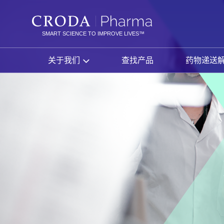
SKIP
SKIP
TO
TO
CONTENT
MENU
SMART SCIENCE TO IMPROVE LIVES™
关于我们
查找产品
药物递送