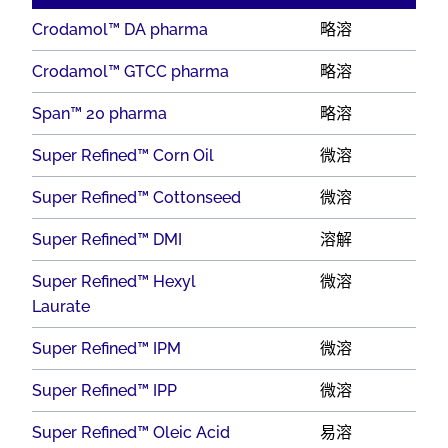
Crodamol™ DA pharma
略溶
Crodamol™ GTCC pharma
略溶
Span™ 20 pharma
略溶
Super Refined™ Corn Oil
微溶
Super Refined™ Cottonseed
微溶
Super Refined™ DMI
溶解
Super Refined™ Hexyl
微溶
Laurate
Super Refined™ IPM
微溶
Super Refined™ IPP
微溶
Super Refined™ Oleic Acid
易溶