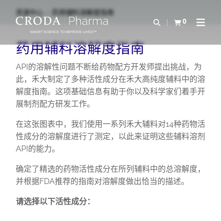
SKIP
SKIP
资源中心
药用辅料溶解度指南
TO
TO
0
Open Search
查看购物车
Open N
CONTENT
MENU
SMART SCIENCE TO IMPROVE LIVES™
药用辅料溶解度指南
API的溶解性问题不断给药物配方开发师提出挑战，为
此，禾大制定了多种活性成分在禾大高纯度辅料中的溶
解度指南。这项基础信息有助于你以及科学家们着手开
展制剂配方研发工作。
在这张图表中，我们使用一系列禾大辅料对14种药物活
性成分的溶解度进行了测定，以此来证明这些辅料溶剂
API的能力。
确定了精选的药物活性成分在所列辅料中的总溶解度，
并根据FDA推荐的指南对溶解度做出恰当的描述。
请选择以下活性成分：