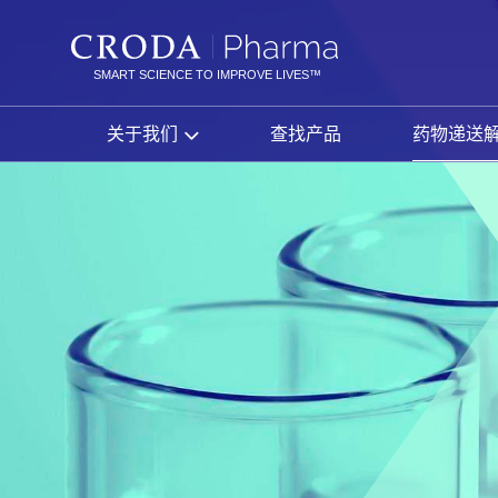
SKIP
SKIP
TO
TO
CONTENT
MENU
SMART SCIENCE TO IMPROVE LIVES™
关于我们
查找产品
药物递送