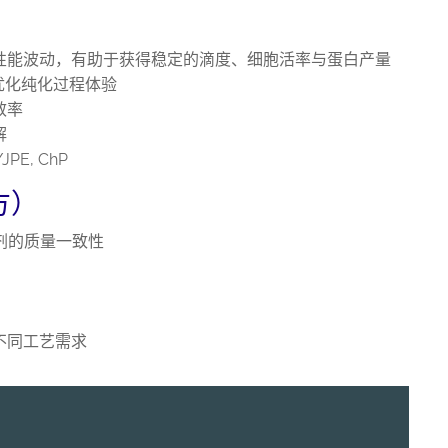
性能波动，有助于获得稳定的滴度、细胞活率与蛋白产量
优化纯化过程体验
效率
解
JPE, ChP
方）
制剂的质量一致性
不同工艺需求