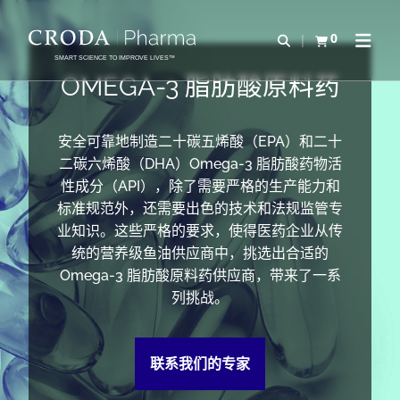
SKIP
SKIP
TO
TO
0
Open Search
查看购物车
Open N
CONTENT
MENU
SMART SCIENCE TO IMPROVE LIVES™
OMEGA-3 脂肪酸原料药
安全可靠地制造二十碳五烯酸（EPA）和二十
二碳六烯酸（DHA）Omega-3 脂肪酸药物活
性成分（API），除了需要严格的生产能力和
标准规范外，还需要出色的技术和法规监管专
业知识。这些严格的要求，使得医药企业从传
统的营养级鱼油供应商中，挑选出合适的
Omega-3 脂肪酸原料药供应商，带来了一系
列挑战。
联系我们的专家