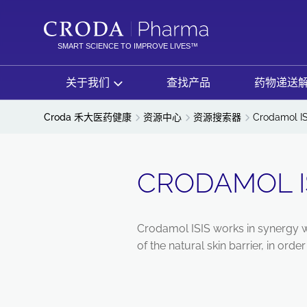
SKIP
SKIP
TO
TO
CONTENT
MENU
SMART SCIENCE TO IMPROVE LIVES™
关于我们
查找产品
药物递送
Croda 禾大医药健康
资源中心
资源搜索器
Crodamol I
CRODAMOL I
Crodamol ISIS works in synergy wi
of the natural skin barrier, in ord