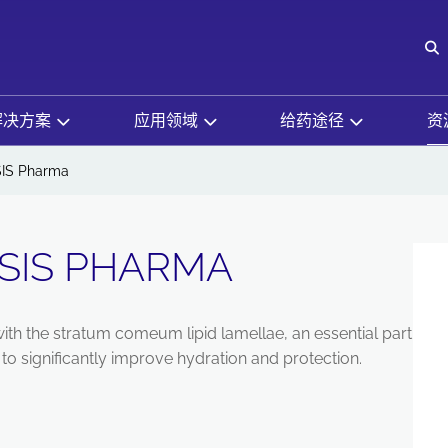
O
解决方案
应用领域
给药途径
资
SIS Pharma
SIS PHARMA
th the stratum comeum lipid lamellae, an essential part
er to significantly improve hydration and protection.