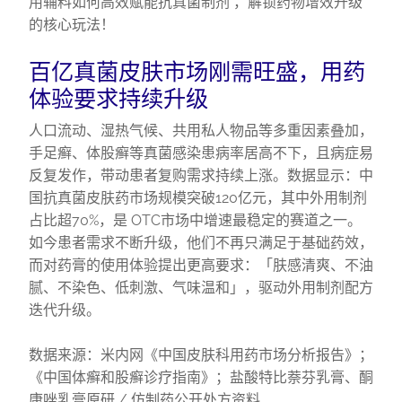
用辅料如何高效赋能抗真菌制剂 ，解锁药物增效升级
的核心玩法！
百亿真菌皮肤市场刚需旺盛，用药
体验要求持续升级
人口流动、湿热气候、共用私人物品等多重因素叠加，
手足癣、体股癣等真菌感染患病率居高不下，且病症易
反复发作，带动患者复购需求持续上涨。数据显示：中
国抗真菌皮肤药市场规模突破120亿元，其中外用制剂
占比超70%，是 OTC市场中增速最稳定的赛道之一。
如今患者需求不断升级，他们不再只满足于基础药效，
而对药膏的使用体验提出更高要求：「肤感清爽、不油
腻、不染色、低刺激、气味温和」，驱动外用制剂配方
迭代升级。
数据来源：米内网《中国皮肤科用药市场分析报告》；
《中国体癣和股癣诊疗指南》；盐酸特比萘芬乳膏、酮
康唑乳膏原研 / 仿制药公开处方资料