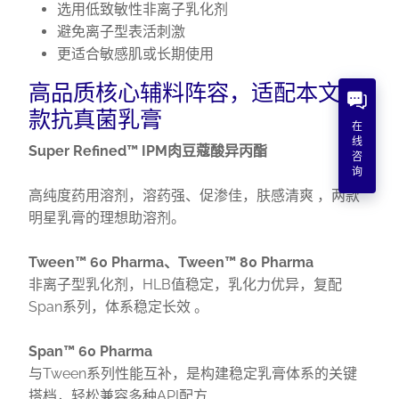
选用低致敏性非离子乳化剂
避免离子型表活刺激
更适合敏感肌或长期使用
高品质核心辅料阵容，适配本文两
款抗真菌乳膏
在
线
Super Refined™ IPM肉豆蔻酸异丙酯
咨
询
高纯度药用溶剂，溶药强、促渗佳，肤感清爽 ，两款
明星乳膏的理想助溶剂。
Tween™ 60 Pharma、Tween™ 80 Pharma
非离子型乳化剂，HLB值稳定，乳化力优异，复配
Span系列，体系稳定长效 。
Span™ 60 Pharma
与Tween系列性能互补，是构建稳定乳膏体系的关键
搭档，轻松兼容多种API配方