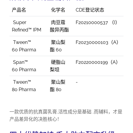
产品名
化学名
CDE登记状态
Super
肉豆蔻
F20210000537 （I）
Refined™ IPM
酸异丙酯
Tween™
聚山梨
F20230000103（A）
60 Pharma
酯 60
Span™
硬脂山
F20220000199（A）
60 Pharma
梨坦
Tween™
聚山梨
-
80 Pharma
酯 80
一款优质的抗真菌乳膏,活性成分是基础 ,而辅料，才是
产品差异化的决胜核心！