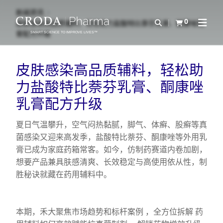
SKIP
SKIP
新闻资讯
TO
TO
0
Open Search
皮肤感染高品质辅料，轻松助力盐酸特比萘芬乳膏、酮康唑乳
查看购物车
Open N
CONTENT
MENU
膏配方升级
SMART SCIENCE TO IMPROVE LIVES™
皮肤感染高品质辅料，轻松助
力盐酸特比萘芬乳膏、酮康唑
乳膏配方升级
夏日气温攀升，空气闷热黏腻，脚气、体癣、股癣等真
菌感染又迎来高发季，盐酸特比萘芬、酮康唑等外用乳
膏已成为家庭药箱常客。如今，仿制药赛道内卷加剧，
想要产品兼具肤感清爽、长效稳定与高使用依从性，制
胜秘诀就藏在药用辅料中。
本期，禾大聚焦市场趋势和标杆案例 ，全方位拆解 药