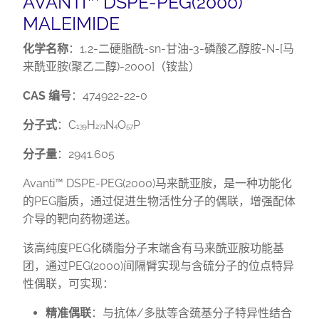
AVANTI™ DSPE-PEG(2000)
MALEIMIDE
化学名称
：1,2-二硬脂酰-sn-甘油-3-磷酸乙醇胺-N-[马
来酰亚胺(聚乙二醇)-2000]（铵盐）
CAS 编号
：474922-22-0
分子式
：C
H
N
O
P
139
271
4
57
分子量
：2941.605
Avanti™ DSPE-PEG(2000)马来酰亚胺，是一种功能化
的PEG脂质，通过促进生物活性分子的偶联，增强配体
介导的靶向药物递送。
该高纯度PEG化磷脂分子末端含有马来酰亚胺功能基
团，通过PEG(2000)间隔臂实现与含硫分子的位点特异
性偶联，可实现：
精准偶联
：与抗体/多肽等含巯基分子特异性结合