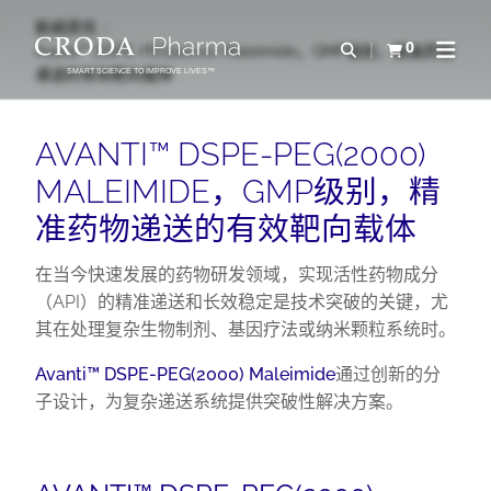
SKIP
SKIP
新闻资讯
TO
TO
0
Open Search
Avanti™ DSPE-PEG(2000) Maleimide，GMP级别，精准药物
查看购物车
Open N
CONTENT
MENU
递送的有效靶向载体
SMART SCIENCE TO IMPROVE LIVES™
AVANTI™ DSPE-PEG(2000)
MALEIMIDE，GMP级别，精
准药物递送的有效靶向载体
在当今快速发展的药物研发领域，实现活性药物成分
（API）的精准递送和长效稳定是技术突破的关键，尤
其在处理复杂生物制剂、基因疗法或纳米颗粒系统时。
Avanti™ DSPE-PEG(2000) Maleimide
通过创新的分
子设计，为复杂递送系统提供突破性解决方案。