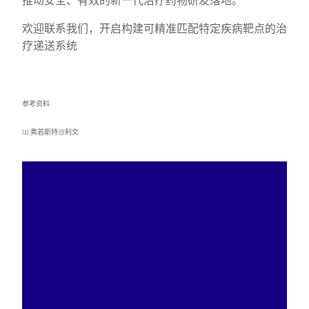
推动安全、有效的新一代治疗药物研发落地。
欢迎联系我们，开启构建可精准匹配特定疾病靶点的治
疗递送系统
参考资料
[1].弗若斯特沙利文