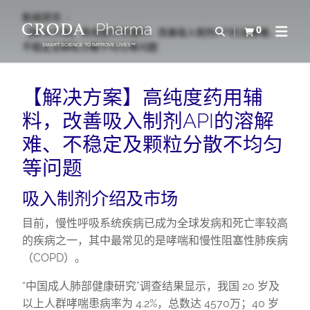
SKIP
SKIP
新闻资讯
TO
TO
0
Open Search
【解决方案】高纯度药用辅料，改善吸入制剂API的溶解难、
查看购物车
Open N
CONTENT
MENU
不稳定及颗粒分散不均匀等问题
SMART SCIENCE TO IMPROVE LIVES™
【解决方案】高纯度药用辅
料，改善吸入制剂API的溶解
难、不稳定及颗粒分散不均匀
等问题
吸入制剂介绍及市场
目前，慢性呼吸系统疾病已成为全球发病和死亡率较高
的疾病之一，其中最常见的是哮喘和慢性阻塞性肺疾病
（COPD）。
“中国成人肺部健康研究”调查结果显示，我国 20 岁及
以上人群哮喘患病率为 4.2%，总数达 4570万；40 岁