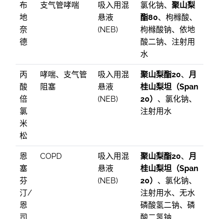
布
支气管哮喘
吸入用混
氯化钠、
聚山梨
地
悬液
酯80
、枸橼酸、
奈
(NEB)
枸橼酸钠、依地
德
酸二钠、注射用
水
丙
哮喘、支气管
吸入用混
聚山梨酯20
、
月
酸
阻塞
悬液
桂山梨坦（Span
倍
(NEB)
20）
、氯化钠、
氯
注射用水
米
松
恩
COPD
吸入用混
聚山梨酯20
、
月
塞
悬液
桂山梨坦（Span
芬
(NEB)
20）
、氯化钠、
汀/
注射用水、无水
恩
磷酸氢二钠、磷
司
酸二氢钠