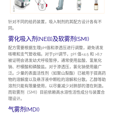
针对不同的给药装置，吸入制剂的其配方设计各有不
同。
雾化吸入剂(NEB)及软雾剂(SMI)
配方需要根据生理pH值和渗透压进行调整，避免诱发
咳嗽和支气管收缩。对于pH调节，pH 值<4.5 和 >8.7
被证明会诱发幼犬呼吸暂停，通常使用盐酸、氢氧化
钠、柠檬酸和磷酸盐。对于渗透压，氯化钠使用最广
泛。少量的表面活性剂（如聚山梨酯）已被用于提高药
物的溶解度以及悬浮液中颗粒的溶解和分散。乙醇等助
溶剂只能有限量使用，以尽量减少对肺部的潜在刺激。
而软雾剂（SMI）目前依赖高水溶性活性成分与装置合
理设计。
气雾剂(MDI)