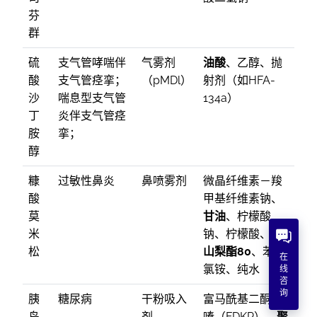
芬
群
硫
支气管哮喘伴
气雾剂
油酸
、乙醇、抛
酸
支气管痉挛；
（pMDl）
射剂（如HFA-
沙
喘息型支气管
134a）
丁
炎伴支气管痉
胺
挛；
醇
糠
过敏性鼻炎
鼻喷雾剂
微晶纤维素－羧
酸
甲基纤维素钠、
莫
甘油
、柠檬酸
米
钠、柠檬酸、
聚
松
山梨酯80
、苯扎
在
氯铵、纯水
线
咨
询
胰
糖尿病
干粉吸入
富马酰基二酮哌
岛
剂
嗪（FDKP），
聚