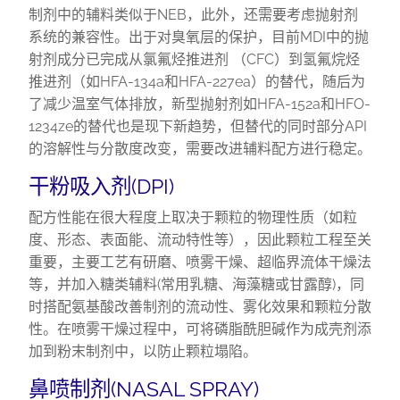
制剂中的辅料类似于NEB，此外，还需要考虑抛射剂
系统的兼容性。出于对臭氧层的保护，目前MDI中的抛
射剂成分已完成从氯氟烃推进剂 （CFC）到氢氟烷烃
推进剂（如HFA-134a和HFA-227ea）的替代，随后为
了减少温室气体排放，新型抛射剂如HFA-152a和HFO-
1234ze的替代也是现下新趋势，但替代的同时部分API
的溶解性与分散度改变，需要改进辅料配方进行稳定。
干粉吸入剂(DPI)
配方性能在很大程度上取决于颗粒的物理性质（如粒
度、形态、表面能、流动特性等），因此颗粒工程至关
重要，主要工艺有研磨、喷雾干燥、超临界流体干燥法
等，并加入糖类辅料(常用乳糖、海藻糖或甘露醇)，同
时搭配氨基酸改善制剂的流动性、雾化效果和颗粒分散
性。在喷雾干燥过程中，可将磷脂酰胆碱作为成壳剂添
加到粉末制剂中，以防止颗粒塌陷。
鼻喷制剂(NASAL SPRAY)