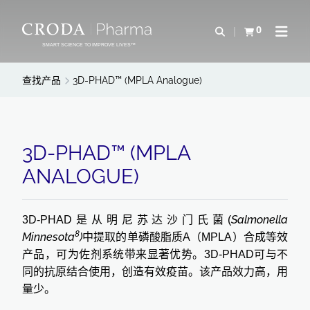
SKIP
SKIP
TO
TO
0
Open Search
查看购物车
Open N
CONTENT
MENU
SMART SCIENCE TO IMPROVE LIVES™
查找产品
3D-PHAD™ (MPLA Analogue)
3D-PHAD™ (MPLA
ANALOGUE)
Salmonella
3D-PHAD
是从明尼苏达沙门氏菌
(
8
Minnesota
)
中提取的单磷酸脂质
A
（
MPLA
）合成等效
产品，可为佐剂系统带来显著优势。
3D-PHAD
可与不
同的抗原结合使用，创造有效疫苗。该产品效力高，用
量少。