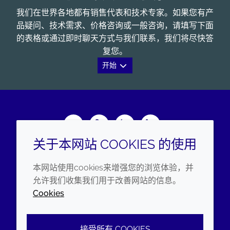
我们在世界各地都有销售代表和技术专家。如果您有产
品疑问、技术需求、价格咨询或一般咨询，请填写下面
的表格或通过即时聊天方式与我们联系，我们将尽快答
复您。
开始
Wechat
Youku
Zhihu
LinkedIn
关于本网站 COOKIES 的使用
企业
法律信息
本网站使用cookies来增强您的浏览体验，并
年度报告
条款和条件
允许我们收集我们用于改善网站的信息。
Cookies
可持续发展报告
隐私政策
禾大集团
可访问性声明
接受所有 COOKIES