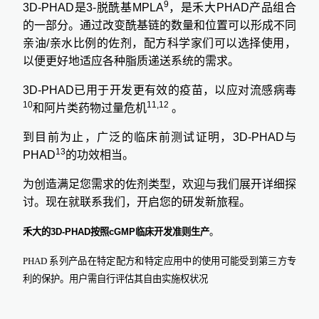
9
3D-PHAD
是
3-
脱酰基
MPLA
，是禾大
PHAD
产品组合
的一部分。通过改变酰基链的数量和位置可以形成不同
亲油
/
亲水比例的佐剂，配方科学家们可以选择使用，
以便更好地适应各种脂质递送系统的需求
。
3D-PHAD
已用于开发更有效的疫苗，以应对流感病毒
10
11,12
和阿片类药物过量
危机
。
到目前为止，广泛的临床前测试证明，
3D-PHAD
与
13
PHAD
的功效相当。
为创造满足您需求的佐剂类型，欢迎与我们展开详细探
讨。
现在就联系我们，开启您的研发新旅程。
禾大的
3D-PHAD
按照
cGMP
临床开发准则生产
。
PHAD 系列产品在特定配方和特定应用中的使用可能受到第三方专
利的保护。用户需自行评估其自由实施权状况