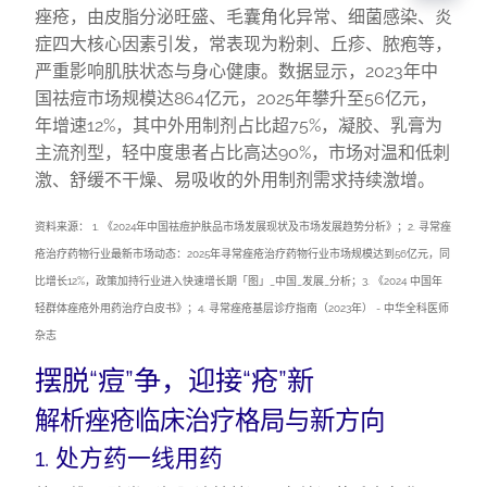
痤疮，由皮脂分泌旺盛、毛囊角化异常、细菌感染、炎
症四大核心因素引发，常表现为粉刺、丘疹、脓疱等，
严重影响肌肤状态与身心健康。数据显示，2023年中
国祛痘市场规模达864亿元，2025年攀升至56亿元，
年增速12%，其中外用制剂占比超75%，凝胶、乳膏为
主流剂型，轻中度患者占比高达90%，市场对温和低刺
激、舒缓不干燥、易吸收的外用制剂需求持续激增。
资料来源： 1. 《2024年中国祛痘护肤品市场发展现状及市场发展趋势分析》；2. 寻常痤
疮治疗药物行业最新市场动态：2025年寻常痤疮治疗药物行业市场规模达到56亿元，同
比增长12%，政策加持行业进入快速增长期「图」_中国_发展_分析；3. 《2024 中国年
轻群体痤疮外用药治疗白皮书》；4. 寻常痤疮基层诊疗指南（2023年） - 中华全科医师
杂志
摆脱“痘”争，迎接“疮”新
解析痤疮临床治疗格局与新方向
1. 处方药一线用药