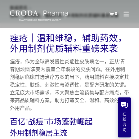
SKIP
SKIP
新闻资讯
TO
TO
0
痤疮｜温和维稳，辅助药效，外用制剂优质辅料重磅来袭
查看购物车
Open N
CONTENT
MENU
SMART SCIENCE TO IMPROVE LIVES™
痤疮｜温和维稳，辅助药效，
外用制剂优质辅料重磅来袭
痤疮，作为全球高发慢性炎症性皮肤病之一，正从‘青
春期烦恼’演变为覆盖全年龄段的皮肤问题。在外用制
剂稳居临床首选治疗方案的当下，药用辅料直接决定其
稳定性、肤感、刺激性与渗透性，是配方研发的关键。
立足庞大市场需求，禾大聚焦主流药物与配方痛点，带
来高品质辅料方案，助力打造安全、温和、高效的祛痘
外用产品。
在
百亿“战痘”市场蓬勃崛起
线
咨
询
外用制剂稳居主流