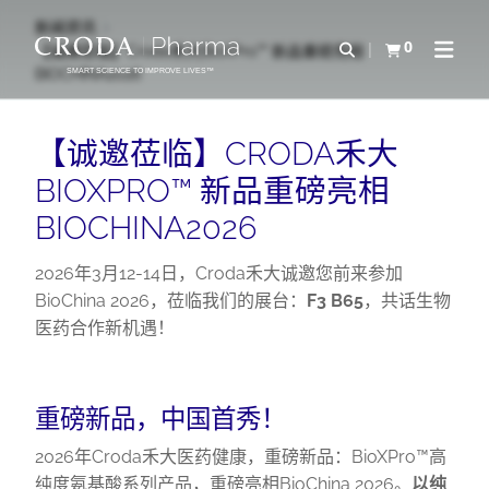
SKIP
SKIP
新闻资讯
TO
TO
0
Open Search
【诚邀莅临】Croda禾大BioXPro™ 新品重磅亮相
查看购物车
Open N
CONTENT
MENU
BIOCHINA2026
SMART SCIENCE TO IMPROVE LIVES™
【诚邀莅临】CRODA禾大
BIOXPRO™ 新品重磅亮相
BIOCHINA2026
2026年3月12-14日，Croda禾大诚邀您前来参加
BioChina 2026，莅临我们的展台：
F3 B65
，共话生物
医药合作新机遇！
重磅新品，中国首秀！
2026年Croda禾大医药健康，重磅新品：BioXPro™高
纯度氨基酸系列产品，重磅亮相BioChina 2026。
以纯