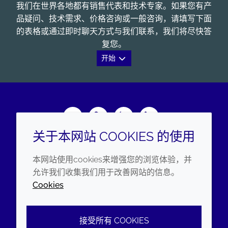
我们在世界各地都有销售代表和技术专家。如果您有产
品疑问、技术需求、价格咨询或一般咨询，请填写下面
的表格或通过即时聊天方式与我们联系，我们将尽快答
复您。
开始
Wechat
Youku
Zhihu
LinkedIn
关于本网站 COOKIES 的使用
企业
法律信息
本网站使用cookies来增强您的浏览体验，并
年度报告
条款和条件
允许我们收集我们用于改善网站的信息。
Cookies
可持续发展报告
隐私政策
禾大集团
可访问性声明
接受所有 COOKIES
Cookie政策