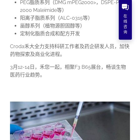
PEG脂质系列（DMG mPEG2000>，DSPE-PEG
2000 Maleimide等）
在
阳离子脂质系列（ALC-0315等）
线
甾醇系列（植物源胆固醇等）
咨
询
定制化脂质合成和配方开发
Croda禾大全力支持科研工作者及药企研发人员，加快
药物探索及商业化进程。
3月12-14日，禾您一起，相聚F3 B65展台，畅谈生物
医药行业趋势。