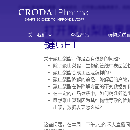
SKIP
SKIP
Croda 禾大医药健康
新闻资讯
打开聚山梨酯黑匣子，风险
TO
TO
CONTENT
MENU
SMART SCIENCE TO IMPROVE LIVES™
打开聚山梨酯黑
关于我们
查找产品
药物递送
键GET
关于聚山梨酯，你是否有很多的问题？
除了聚山梨酯，生物药管线中表面活
聚山梨酯合成工艺是怎样的？
聚山梨酯降解的途径，降解后的产物
聚山梨酯在酶降解方面的研究数据如
在一定的产品体系中，如何精准筛选
既然聚山梨酯因为其结构性导致的降
出现，数据表现怎么样？
这些问题，在本周二下午3点的禾大直播