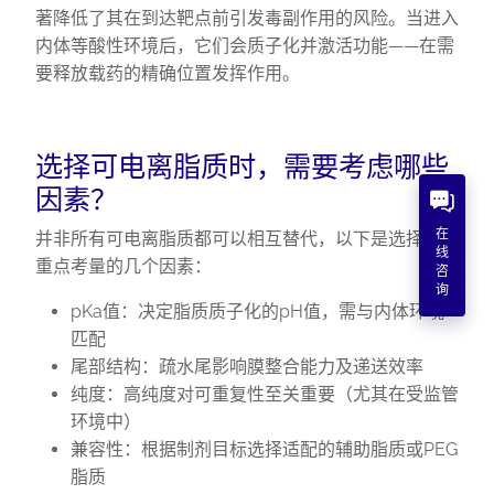
著降低了其在到达靶点前引发毒副作用的风险。当进入
内体等酸性环境后，它们会质子化并激活功能——在需
要释放载药的精确位置发挥作用。
选择可电离脂质时，需要考虑哪些
因素？
在
并非所有可电离脂质都可以相互替代，以下是选择时需
线
重点考量的几个因素：
咨
询
pKa值：决定脂质质子化的pH值，需与内体环境
匹配
尾部结构：疏水尾影响膜整合能力及递送效率
纯度：高纯度对可重复性至关重要（尤其在受监管
环境中）
兼容性：根据制剂目标选择适配的辅助脂质或PEG
脂质