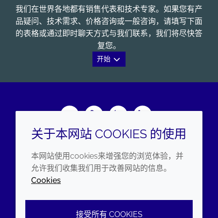
我们在世界各地都有销售代表和技术专家。如果您有产
品疑问、技术需求、价格咨询或一般咨询，请填写下面
的表格或通过即时聊天方式与我们联系，我们将尽快答
复您。
开始
Wechat
Youku
Zhihu
LinkedIn
关于本网站 COOKIES 的使用
企业
法律信息
本网站使用cookies来增强您的浏览体验，并
年度报告
条款和条件
允许我们收集我们用于改善网站的信息。
Cookies
可持续发展报告
隐私政策
禾大集团
可访问性声明
接受所有 COOKIES
Cookie政策