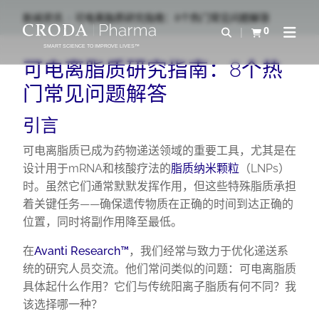
SKIP
SKIP
新闻资讯
可电离脂质研究指南：8个热门常见问题解答
TO
TO
0
Open Search
查看购物车
Open N
CONTENT
MENU
SMART SCIENCE TO IMPROVE LIVES™
可电离脂质研究指南：8个热
门常见问题解答
引言
可电离脂质已成为药物递送领域的重要工具，尤其是在
设计用于mRNA和核酸疗法的
脂质纳米颗粒
（LNPs）
时。虽然它们通常默默发挥作用，但这些特殊脂质承担
着关键任务——确保遗传物质在正确的时间到达正确的
位置，同时将副作用降至最低。
在
Avanti Research™
，我们经常与致力于优化递送系
统的研究人员交流。他们常问类似的问题：可电离脂质
具体起什么作用？它们与传统阳离子脂质有何不同？我
该选择哪一种？