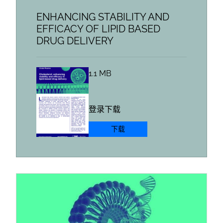
ENHANCING STABILITY AND
EFFICACY OF LIPID BASED
DRUG DELIVERY
1.1 MB
登录下载
下载