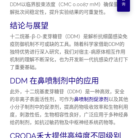
DDM以临界胶束浓度（CMC 0.0087 mM）确保蛋白溶
询
解批次间稳定性，提升实验结果的可重复性。
结论与展望
十二烷基-β-D-麦芽糖苷（DDM）是解析抗细菌感染免
疫防御机制不可或缺的工具。随着科学家借助DDM的
独特优势进行深入研究，我们对宿主-病原体相互作用
机制的理解不断深化，也为开发新一代抗感染疗法打下
了重要基础。
DDM 在鼻喷制剂中的应用
此外，十二烷基麦芽糖苷（DDM）是一种高效，安全
的非离子表面活性剂，可作为
鼻喷制剂促渗剂
以及其他
小分子制剂中的促渗剂，提高药物吸收效率和生物利用
度，刺激性低，生物相容性良好，广泛应用于多种经鼻
给药制剂，如抗过敏药物及中枢神经系统药物等。
CRODA禾大提供高纯度不同级别