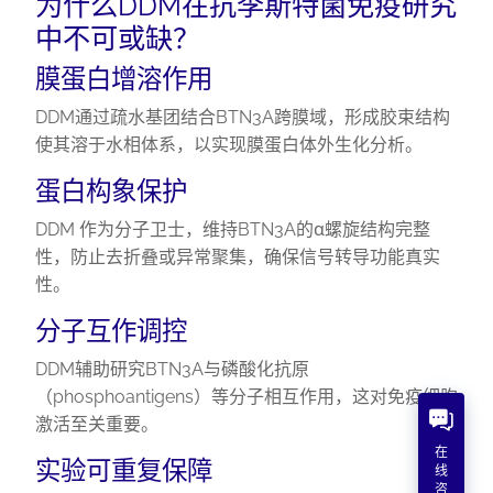
为什么DDM在抗李斯特菌免疫研究
中不可或缺？
膜蛋白增溶作用
DDM通过疏水基团结合BTN3A跨膜域，形成胶束结构
使其溶于水相体系，以实现膜蛋白体外生化分析。
蛋白构象保护
DDM 作为分子卫士，维持BTN3A的α螺旋结构完整
性，防止去折叠或异常聚集，确保信号转导功能真实
性。
分子互作调控
DDM辅助研究BTN3A与磷酸化抗原
（phosphoantigens）等分子相互作用，这对免疫细胞
激活至关重要。
在
实验可重复保障
线
咨