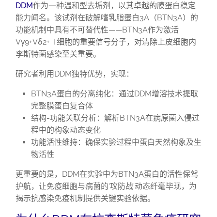
DDM
作为一种温和型去垢剂，以其卓越的膜蛋白稳定
能力闻名。该试剂在破解嗜乳脂蛋白3A（BTN3A）的
功能机制中具有不可替代性——BTN3A作为激活
Vγ9+Vδ2+ T细胞的重要信号分子，对清除上皮细胞内
李斯特菌感染至关重要。
研究者利用DDM独特优势，实现：
BTN3A蛋白的分离纯化‌：通过DDM增溶技术提取
完整膜蛋白复合体
‌结构-功能关联分析‌：解析BTN3A在病原菌入侵过
程中的构象动态变化
‌功能活性维持‌：确保实验过程中蛋白天然构象及生
物活性
更重要的是，DDM在实验中为BTN3A蛋白的活性保驾
护航，让免疫细胞与病菌的‘攻防战’动态纤毫毕现，为
揭示抗感染免疫机制提供关键实验依据。